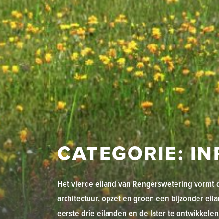
CATEGORIE:
IN
Het vierde eiland van Rengerswetering vormt d
architectuur, opzet en groen een bijzonder eil
eerste drie eilanden en de later te ontwikkele