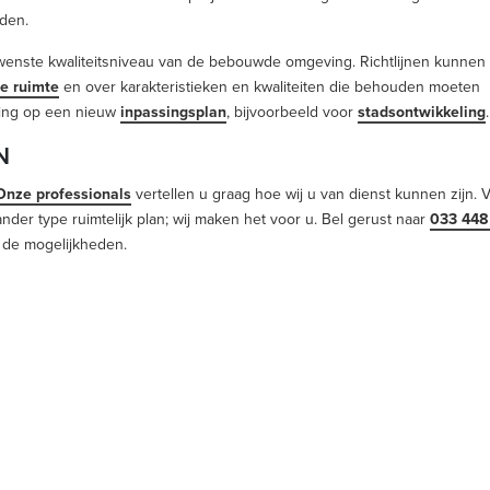
den.
gewenste kwaliteitsniveau van de bebouwde omgeving. Richtlijnen kunnen
re ruimte
en over karakteristieken en kwaliteiten die behouden moeten
iding op een nieuw
inpassingsplan
, bijvoorbeeld voor
stadsontwikkeling
.
N
Onze professionals
vertellen u graag hoe wij u van dienst kunnen zijn. 
nder type ruimtelijk plan; wij maken het voor u. Bel gerust naar
033 448
de mogelijkheden.
OJECTEN