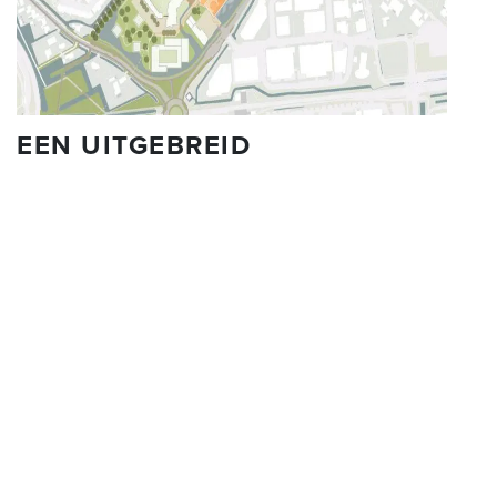
EEN UITGEBREID
HAALBAARHEIDSONDERZOEK
VOOR EEN PROJECT GERICHT
OP STEDENBOUW
Goed
onderzoek uitvoeren
voorkomt teleurstellingen achteraf en
daarom is een haalbaarheidsonderzoek voor stedenbouw altijd
verstandig. Voldoet
het stedenbouwkundig ontwerp
en
het
beeldkwaliteitsplan
aan alle regels en wetten, zijn de
belanghebbenden positief en passen de kosten in het plaatje? Dit alles
wordt uitvoerig onderzocht tijdens het haalbaarheidsonderzoek. Als
stedenbouwkundig adviesbureau
zorgen wij ervoor dat alle factoren
rondom stedenbouw bij het onderzoek aan bod komen. Op die manier
geven wij u een duidelijk beeld van de situatie.
SCHAKEL ONZE PROFESSIONALS IN