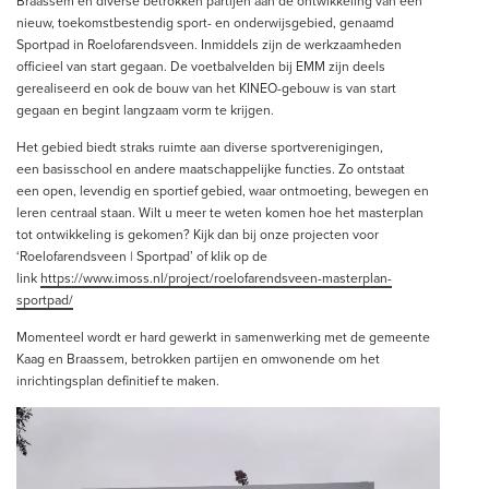
Braassem en diverse betrokken partijen aan de ontwikkeling van een
nieuw, toekomstbestendig sport- en onderwijsgebied, genaamd
Sportpad in Roelofarendsveen. Inmiddels zijn de werkzaamheden
officieel van start gegaan. De voetbalvelden bij EMM zijn deels
gerealiseerd en ook de bouw van het KINEO-gebouw is van start
gegaan en begint langzaam vorm te krijgen.
Het gebied biedt straks ruimte aan diverse sportverenigingen,
een basisschool en andere maatschappelijke functies. Zo ontstaat
een open, levendig en sportief gebied, waar ontmoeting, bewegen en
leren centraal staan. Wilt u meer te weten komen hoe het masterplan
tot ontwikkeling is gekomen? Kijk dan bij onze projecten voor
‘Roelofarendsveen | Sportpad’ of klik op de
link
https://www.imoss.nl/project/roelofarendsveen-masterplan-
sportpad/
Momenteel wordt er hard gewerkt in samenwerking met de gemeente
Kaag en Braassem, betrokken partijen en omwonende om het
inrichtingsplan definitief te maken.