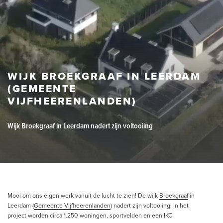
WIJK BROEKGRAAF IN LEERDAM
(GEMEENTE
VIJFHEERENLANDEN)
Wijk Broekgraaf in Leerdam nadert zijn voltooiing
Mooi om ons eigen werk vanuit de lucht te zien! De wijk
Broekgraaf
in
Leerdam (
Gemeente Vijfheerenlanden
) nadert zijn voltooiing. In het
project worden circa 1.250 woningen, sportvelden en een IKC