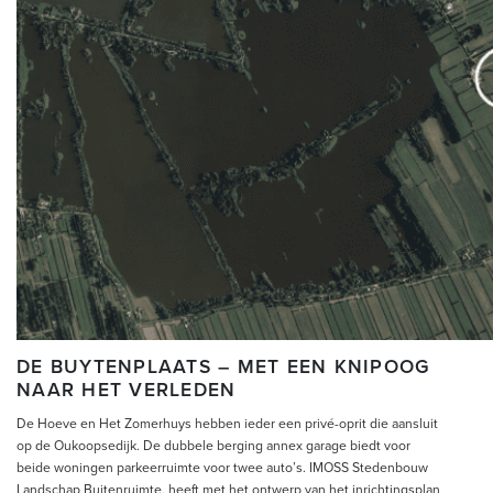
DE BUYTENPLAATS – MET EEN KNIPOOG
NAAR HET VERLEDEN
De Hoeve en Het Zomerhuys hebben ieder een privé-oprit die aansluit
op de Oukoopsedijk. De dubbele berging annex garage biedt voor
beide woningen parkeerruimte voor twee auto’s. IMOSS Stedenbouw
Landschap Buitenruimte, heeft met het ontwerp van het inrichtingsplan