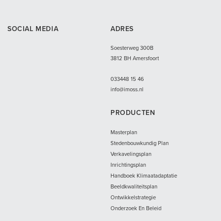
SOCIAL MEDIA
ADRES
Soesterweg 300B
3812 BH Amersfoort
033
448 15 46
info@imoss.nl
PRODUCTEN
Masterplan
Stedenbouwkundig Plan
Verkavelingsplan
Inrichtingsplan
Handboek Klimaatadaptatie
Beeldkwaliteitsplan
Ontwikkelstrategie
Onderzoek En Beleid