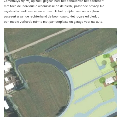
Zomerhuys zijn wij op zoek gegaan naar het behoud van het boerenerf
met toch de individuele woonklasse en de hierbij passende privacy. De
royale villa heeft een eigen entree. Bij het oprijden van uw oprijlaan
passeert u aan de rechterhand de boomgaard. Het royale erf biedt u
een mooie verharde ruimte met parkeerplaats en garage voor uw auto.