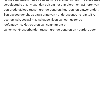
vervolgstudie staat vraagt dan ook om het stimuleren en faciliteren van
een brede dialoog tussen grondeigenaren, huurders en omwonenden.
Een dialoog gericht op vitalisering van het dorpscentrum: ruimtelijk,
economisch, sociaal-maatschappelijk en van een gezonde
leefomgeving. Het creëren van commitment en
samenwerkingsverbanden tussen grondeigenaren en huurders voor
het aangaan van een vervolgtraject staan hierbij centraal, evenals het
creëren van betrokkenheid en draagvlak bij omwonenden, inwoners en
belanghebbenden.
Aanvliegroute
De dialoog wordt gevoerd aan de hand van een ontwerpend
onderzoek. De focus ligt hierbij op het verbeelden van
toekomstperspectieven voor het supermarktplein. De benodigde input
komt uit een verkenning van zowel de omgeving als de markt. De
omgevingsverkenning bestaat uit een fysieke (ruimtelijk) en
maatschappelijke verkenning (omwonenden). De marktverkenning richt
zich op de wensen van de grondeigenaren en exploitanten van het
(winkel-)vastgoed. Daarnaast wordt de markt uitgedaagd om vanuit het
perspectief van ontwikkelaars uitspraken te doen over een programma,
woningtypes en aantallen.