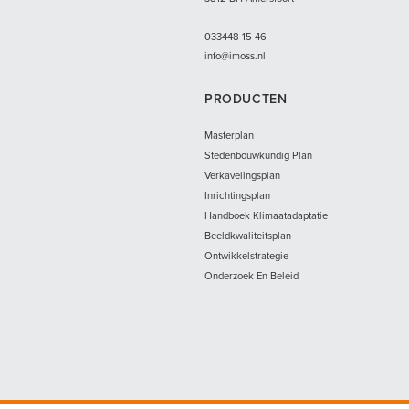
033
448 15 46
info@imoss.nl
PRODUCTEN
Masterplan
Stedenbouwkundig Plan
Verkavelingsplan
Inrichtingsplan
Handboek Klimaatadaptatie
Beeldkwaliteitsplan
Ontwikkelstrategie
Onderzoek En Beleid